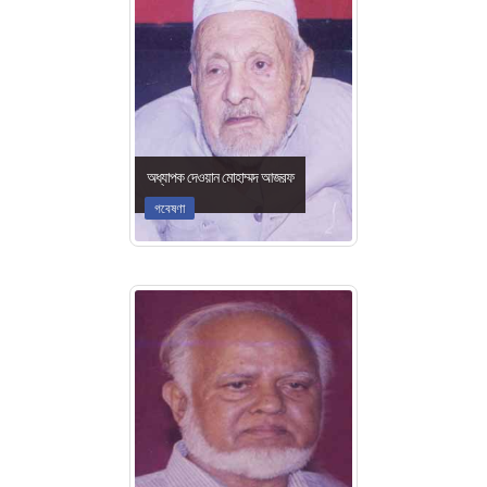
অধ্যাপক দেওয়ান মোহাম্মদ আজরফ
গবেষণা