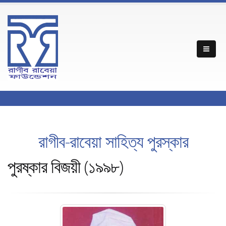
রাগীব-রাবেয়া সাহিত্য পুরস্কার
পুরষ্কার বিজয়ী (১৯৯৮)