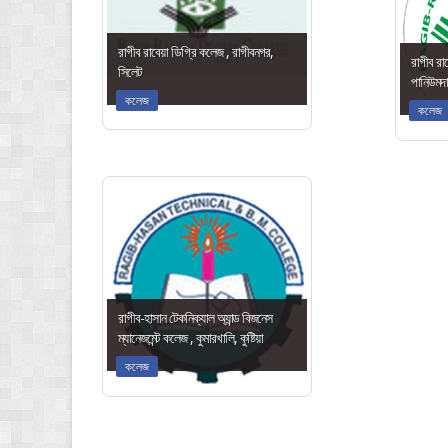
রাগীব রাবেয়া ডিগ্রি কলেজ , রাগীবনগর,
রাগীব রাব
সিলেট
পানিউমদা,
কলেজ
কলেজ
রাগীব-হাসান টেকনিক্যাল অ্যান্ড বিজনেস
ম্যানেজমেন্ট কলেজ , কুমারখালি, কুষ্টিয়া
কলেজ