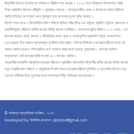
বিদ্যাপীঠ হিসেবে ইতোমধ্যে সর্বমহলে পরিচিত লাভ করেছে। ২০০৩ সালে বিশ্বনাথ উপজেলার শ্রেষ্ঠ
শিক্ষা প্রতিষ্ঠান হিসেবে স্বীকৃতি ও পুরস্কার পেয়েছে। ছাত্রছাত্রীরা জেলা ও উপজেলা পর্যায়ে বিভিন্ন
প্রতিযোগিতায় অংশগ্রহণ করে পুরস্কৃত হয়ে কলেজের সুনাম বৃদ্ধি করেছে।
সিলেট শহর থেকে ৭ কিলোমিটার দক্ষিণ পশ্চিমে বাসিয়া নদীর তীরে এক অনিন্দ্য গ্রামীণ সৌন্দর্যে কোলাহল ও
রাজনীতিমুক্ত পরিবেশে রাগীব-রাবেয়া ডিগ্রি কলেজ অবস্থিত। কলেজের ভূমির পরিমাণ ৩.১৭ একর। এই
কলেজে রয়েছে পদার্থ, রসায়ন ও জীববিদ্যার জন্য পৃথক ও অত্যাধুনিক যন্ত্রপাতি সমৃদ্ধ গবেষণাগার।
এতে রয়েছে তিন হাজার গ্রন্থসমৃদ্ধ সুপরিসর লাইব্রেরি। শিক্ষক-শিক্ষিকা ও ছাত্রছাত্রীদের মধ্যে বই
আদান-প্রদান ছাড়াও লাইব্রেরিতে বসে গবেষণা করার জন্য রয়েছে সুব্যবস্থা। কলেজে বর্তমান
অধ্যয়নরত মোট ছাত্রছাত্রীর সংখ্যা ৬০০ জনেরও অধিক।
শহরতলীর নৈস্বর্গিক প্রাকৃতিক মনোরম পরিবেশে প্রতিষ্ঠিত আলোকিত বিদ্যাপীঠ রাগীব-রাবেয়া ডিগ্রি কলেজ
নতুন শতাব্দীর জ্ঞান বিজ্ঞান ও প্রযুক্তির উৎকর্ষ সাধনে ছাত্রছাত্রীদের সুশিক্ষিত ও সুনাগরিক হিসেবে গড়ে
তোলার অঙ্গীকার নিয়ে সুনামের সাথে সাফল্যের সিঁড়ি অতিক্রম করে চলেছে।
© সর্বস্বত্ব স্বত্বাধিকার সংরক্ষিত - ২০১৪
Developed by: কিউবিটস্ বাংলাদেশ,
qbitsbd@gmail.com