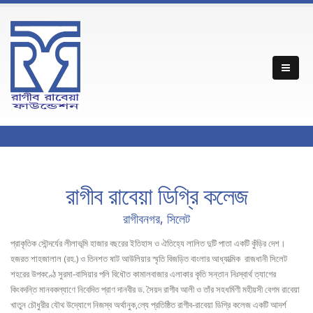
রাগীব রাবেয়া ডিগ্রি কলেজ
রাগীবনগর, সিলেট
প্রাকৃতিক সৌন্দর্যের লীলাভূমি হাজার বছরের ইতিহাস ও ঐতিহ্যে লালিত দুটি পাতা একটি কুঁড়ির দেশ।
হজরত শাহজালাল (রহ.) ও তিনশত ষাট আউলিয়ার স্মৃতি বিজড়িত বাংলার আধ্যাত্মিক রাজধানী সিলেট
শহরের উপকণ্ঠে সুরমা-বাসিয়ার পলি বিধৌত কামালবাজার এলাকার কৃতি সন্তান নিঃস্বার্থ ত্যাগের
কিংবদন্তি মানবকল্যাণে নিবেদিত প্রাণ দানবীর ড. সৈয়দ রাগীব আলী ও তাঁর সহধর্মিণী মহীয়সী বেগম রাবেয়া
খাতুন চৌধুরীর যৌথ উদ্যোগে নিজস্ব অর্থানুক‚ল্যে প্রতিষ্ঠিত রাগীব-রাবেয়া ডিগ্রি কলেজ একটি আদর্শ