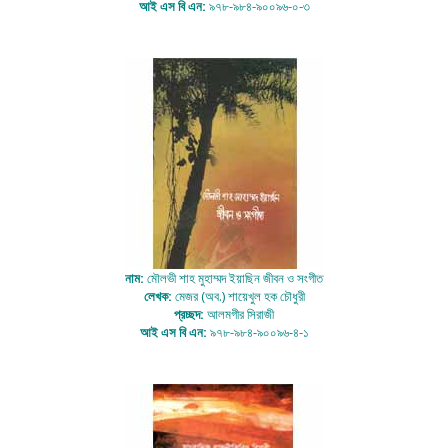
আই এস বি এন:
৯৭৮-৯৮৪-৯০০৯৬-০-৩
নাম:
মৌলভী শাহ মুহাম্মদ ইয়াছিন জীবন ও সংগীত
লেখক:
মেজর (অব.) শায়েখুল হক চৌধুরী
প্রচ্ছদ:
আলমগীর সিরাজী
আই এস বি এন:
৯৭৮-৯৮৪-৯০০৯৬-৪-১