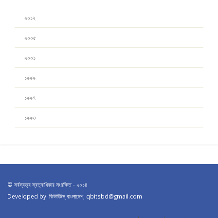
২০১২
২০০৫
২০০১
১৯৯৯
১৯৯৭
১৯৯৩
© সর্বস্বত্ব স্বত্বাধিকার সংরক্ষিত - ২০১৪
Developed by: কিউবিটস্ বাংলাদেশ,
qbitsbd@gmail.com