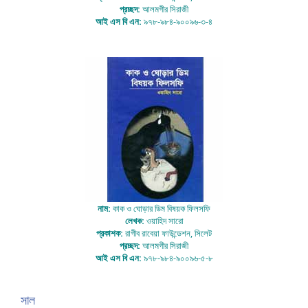
প্রচ্ছদ:
আলমগীর সিরাজী
আই এস বি এন:
৯৭৮-৯৮৪-৯০০৯৬-৩-৪
নাম:
কাক ও ঘোড়ার ডিম বিষয়ক ফিলসফি
লেখক:
ওয়াহিদ সারো
প্রকাশক:
রাগীব রাবেয়া ফাউন্ডেশন, সিলেট
প্রচ্ছদ:
আলমগীর সিরাজী
আই এস বি এন:
৯৭৮-৯৮৪-৯০০৯৬-৫-৮
সাল