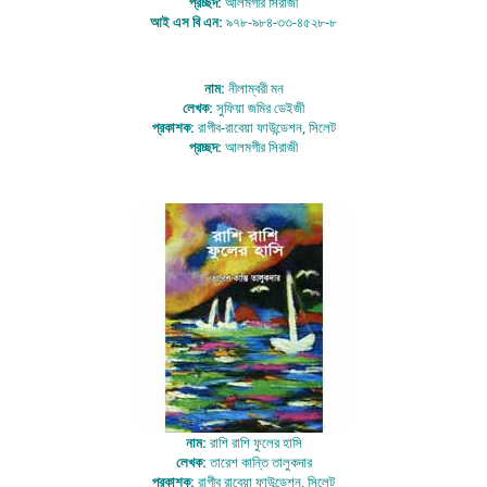
প্রচ্ছদ:
আলমগীর সিরাজী
আই এস বি এন:
৯৭৮-৯৮৪-৩৩-৪৫২৮-৮
নাম:
নীলাম্বরী মন
লেখক:
সুফিয়া জমির ডেইজী
প্রকাশক:
রাগীব-রাবেয়া ফাউন্ডেশন, সিলেট
প্রচ্ছদ:
আলমগীর সিরাজী
নাম:
রাশি রাশি ফুলের হাসি
লেখক:
তারেশ কান্তি তালুকদার
প্রকাশক:
রাগীব রাবেয়া ফাউন্ডেশন, সিলেট