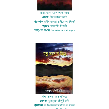
নাম:
খোলা চোখে যেতে যেতে
লেখক:
মীর লিয়াকত আলী
প্রকাশক:
রাগীব-রাবেয়া ফাউন্ডেশন, সিলেট
প্রচ্ছদ:
আলমগীর সিরাজী
আই এস বি এন:
৯৭৮-৯৮৪-৩৩-৪৫২৭১
নাম:
স্বপ্ন আসে না ফিরে
লেখক:
নূরুন্নেছা চৌধুরী রুনী
প্রকাশক:
রাগীব-রাবেয়া ফাউন্ডেশন, সিলেট