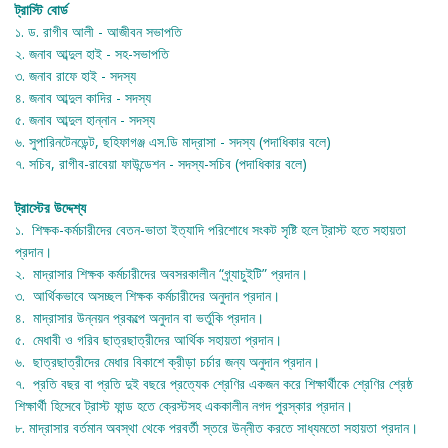
ট্রাস্টি বোর্ড
১.
ড. রাগীব আলী
- আজীবন সভাপতি
২.
জনাব আব্দুল হাই
- সহ-সভাপতি
৩.
জনাব রাফে হাই
- সদস্য
৪. জনাব আব্দুল কাদির
- সদস্য
৫.
জনাব আব্দুল হান্নান
- সদস্য
৬.
সুপারিনটেনডেন্ট, ছহিফাগঞ্জ এস.ডি মাদ্রাসা
- সদস্য (পদাধিকার বলে)
৭.
সচিব, রাগীব-রাবেয়া ফাউন্ডেশন
- সদস্য-সচিব (পদাধিকার বলে)
ট্রাস্টের উদ্দেশ্য
১.
শিক্ষক-কর্মচারীদের বেতন-ভাতা ইত্যাদি পরিশোধে সংকট সৃষ্টি হলে ট্রাস্ট হতে সহায়তা
প্রদান।
২.
মাদ্রাসার শিক্ষক কর্মচারীদের অবসরকালীন “গ্র্যাচুইটি” প্রদান।
৩.
আর্থিকভাবে অসচ্ছল শিক্ষক কর্মচারীদের অনুদান প্রদান।
৪.
মাদ্রাসার উন্নয়ন প্রকল্পে অনুদান বা ভর্তুকি প্রদান।
৫.
মেধাবী ও গরিব ছাত্রছাত্রীদের আর্থিক সহায়তা প্রদান।
৬.
ছাত্রছাত্রীদের মেধার বিকাশে ক্রীড়া চর্চার জন্য অনুদান প্রদান।
৭.
প্রতি বছর বা প্রতি দুই বছরে প্রত্যেক শ্রেণির একজন করে শিক্ষার্থীকে শ্রেণির শ্রেষ্ঠ
শিক্ষার্থী হিসেবে ট্রাস্ট ফান্ড হতে ক্রেস্টসহ এককালীন নগদ পুরস্কার প্রদান।
৮.
মাদ্রাসার বর্তমান অবস্থা থেকে পরবর্তী স্তরে উন্নীত করতে সাধ্যমতো সহায়তা প্রদান।